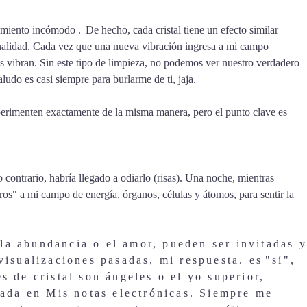
entimiento incómodo
.
De hecho, cada cristal tiene un efecto similar
sonalidad. Cada vez que una nueva vibración ingresa a mi campo
es vibran. Sin este tipo de limpieza, no podemos ver nuestro verdadero
ludo es casi siempre para burlarme de ti, jaja.
xperimenten exactamente de la misma manera, pero el punto clave es
 contrario, habría llegado a odiarlo (risas). Una noche, mientras
ros" a mi campo de energía, órganos, células y átomos, para sentir la
la abundancia o el amor, pueden ser invitadas y
visualizaciones pasadas, mi respuesta. es
"sí",
 de cristal son ángeles o el yo superior,
rada en Mis notas electrónicas. Siempre me