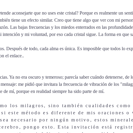
pretende aconsejarte que no uses este cristal? Porque es realmente un s
también tiene un efecto similar. Creo que tiene algo que ver con mi per
razón. Las bajas frecuencias y los miedos enterrados en las profundidad
 intención y mi voluntad, por eso cada cristal sigue. La forma en que sa
icos. Después de todo, cada alma es única. Es imposible que todos lo e
on el enlace.
.
cias. Ya no era oscuro y temeroso; parecía saber cuándo detenerse, de lo
mensaje: me pidió que invitara la frecuencia de vibración de los "milag
te de mí, porque en realidad siempre ha sido parte de mí.
mo los milagros, sino también cualidades como 
si este método es diferente de mis oraciones o 
sea necesario por ningún motivo, estos minerales
erebro, pongo esto. Esta invitación está regist