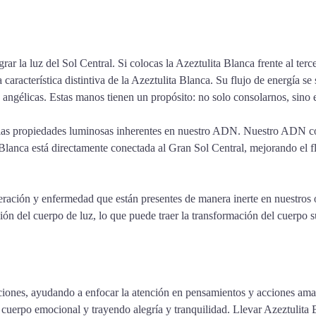
egrar la luz del Sol Central. Si colocas la Azeztulita Blanca frente al te
na característica distintiva de la Azeztulita Blanca. Su flujo de energí
 angélicas. Estas manos tienen un propósito: no solo consolarnos, sino 
do las propiedades luminosas inherentes en nuestro ADN. Nuestro ADN co
 Blanca está directamente conectada al Gran Sol Central, mejorando el flu
neración y enfermedad que están presentes de manera inerte en nuestros 
n del cuerpo de luz, lo que puede traer la transformación del cuerpo su
ciones, ayudando a enfocar la atención en pensamientos y acciones amab
 cuerpo emocional y trayendo alegría y tranquilidad. Llevar Azeztulita 