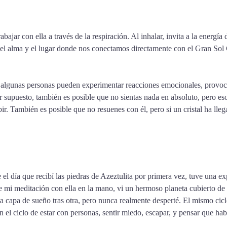
jar con ella a través de la respiración. Al inhalar, invita a la energía d
o del alma y el lugar donde nos conectamos directamente con el Gran So
 algunas personas pueden experimentar reacciones emocionales, provocan
or supuesto, también es posible que no sientas nada en absoluto, pero eso
ir. También es posible que no resuenes con él, pero si un cristal ha lleg
el día que recibí las piedras de Azeztulita por primera vez, tuve una ex
mi meditación con ella en la mano, vi un hermoso planeta cubierto de a
capa de sueño tras otra, pero nunca realmente desperté. El mismo ciclo 
n el ciclo de estar con personas, sentir miedo, escapar, y pensar que h