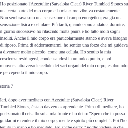
Ho posizionato l'Azeztulite (Satyaloka Clear) River Tumbled Stones su
una certa parte del mio corpo e la mia carne vibrava costantemente.
Non sembrava solo una sensazione di campo energetico; era già una
sensazione fisica e cellulare. Più tardi, quando sono andato a dormire,
il giorno successivo ho rilasciato molta paura e ho fatto molti sogni
insoliti. Anche il mio corpo era particolarmente stanco e aveva bisogno
di riposo. Prima di addormentarmi, ho sentito una forza che mi guidava
a diventare molto piccolo, come una cellula. Ho sentito la mia
coscienza restringersi, condensandosi in un unico punto, e poi
muoversi attraverso le cellule dei vari organi del mio corpo, esplorando
e percependo il mio corpo.
storia 7
Ieri, dopo aver meditato con Azeztulite (Satyaloka Clear) River
Tumbled Stones, è stato davvero sorprendente. Prima di meditare, ho
posizionato il cristallo sulla mia fronte e ho detto: "Spero che tu possa
guidarmi e rendere il mio corpo, mente e spirito più completi". Poi l'ho
tenuto in mano e ho meditato. Ho anche detto: "Voglio vedere in che