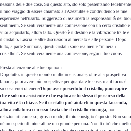
nessuna delle due cose. Su questo sito, sto solo presentando fedelmente
il mio viaggio di essere chiamato all'Azeztulite e condividendo le mie
esperienze nell'usarlo. Suggerisco di assumerti la responsabilità dei tuoi
sentimenti. Se senti veramente una connessione con un certo cristallo e
vuoi acquistarlo, allora fallo. Questo è il destino e la vibrazione tra te e
il cristallo. Lascia le altre discussioni al mercato e alle persone. Dopo
tutto, a parte Simmons, questi cristalli sono realmente "minerali
cristallini". Se senti veramente una connessione, segui il tuo cuore.
Presta attenzione alle tue opinioni
Dopotutto, in questo mondo multidimensionale, oltre alla prospettiva
binaria, puoi avere più prospettive per guardare le cose, ma il focus è
su cosa vuoi ottenere?
Dopo aver posseduto il cristallo, puoi capire
che è solo un assistente e che esplorare tu stesso il percorso della
tua vita è la chiave. Se il cristallo può aiutarti in questa faccenda,
allora collabora con esso lascia che il cristallo rimanga
, non
relazionarti con esso, grosso modo, il mio consiglio è questo. Non sono
né un esperto di minerali né una grande persona. Non ti dirò che quello
che dico è giusto. Condivido solo le mie osservazioni, esplorazioni ed