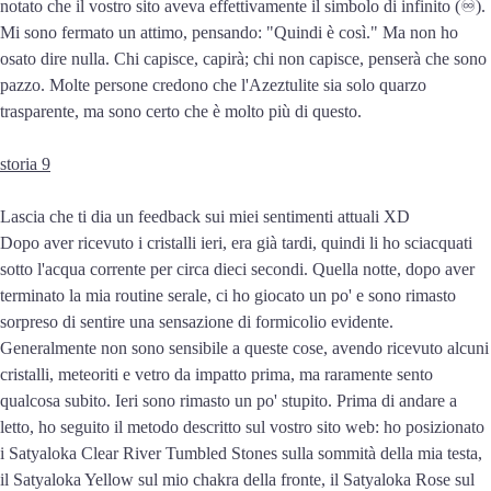
notato che il vostro sito aveva effettivamente il simbolo di infinito (♾️).
Mi sono fermato un attimo, pensando: "Quindi è così." Ma non ho
osato dire nulla. Chi capisce, capirà; chi non capisce, penserà che sono
pazzo. Molte persone credono che l'Azeztulite sia solo quarzo
trasparente, ma sono certo che è molto più di questo.
storia 9
Lascia che ti dia un feedback sui miei sentimenti attuali XD
Dopo aver ricevuto i cristalli ieri, era già tardi, quindi li ho sciacquati
sotto l'acqua corrente per circa dieci secondi. Quella notte, dopo aver
terminato la mia routine serale, ci ho giocato un po' e sono rimasto
sorpreso di sentire una sensazione di formicolio evidente.
Generalmente non sono sensibile a queste cose, avendo ricevuto alcuni
cristalli, meteoriti e vetro da impatto prima, ma raramente sento
qualcosa subito. Ieri sono rimasto un po' stupito. Prima di andare a
letto, ho seguito il metodo descritto sul vostro sito web: ho posizionato
i Satyaloka Clear River Tumbled Stones sulla sommità della mia testa,
il Satyaloka Yellow sul mio chakra della fronte, il Satyaloka Rose sul