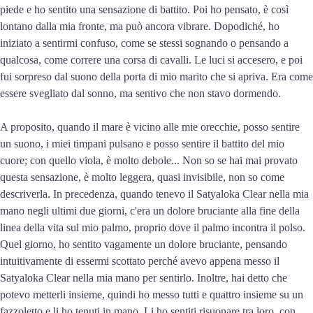
piede e ho sentito una sensazione di battito. Poi ho pensato, è così
lontano dalla mia fronte, ma può ancora vibrare. Dopodiché, ho
iniziato a sentirmi confuso, come se stessi sognando o pensando a
qualcosa, come correre una corsa di cavalli. Le luci si accesero, e poi
fui sorpreso dal suono della porta di mio marito che si apriva. Era come
essere svegliato dal sonno, ma sentivo che non stavo dormendo.
A proposito, quando il mare è vicino alle mie orecchie, posso sentire
un suono, i miei timpani pulsano e posso sentire il battito del mio
cuore; con quello viola, è molto debole... Non so se hai mai provato
questa sensazione, è molto leggera, quasi invisibile, non so come
descriverla. In precedenza, quando tenevo il Satyaloka Clear nella mia
mano negli ultimi due giorni, c'era un dolore bruciante alla fine della
linea della vita sul mio palmo, proprio dove il palmo incontra il polso.
Quel giorno, ho sentito vagamente un dolore bruciante, pensando
intuitivamente di essermi scottato perché avevo appena messo il
Satyaloka Clear nella mia mano per sentirlo. Inoltre, hai detto che
potevo metterli insieme, quindi ho messo tutti e quattro insieme su un
fazzoletto e li ho tenuti in mano. Li ho sentiti risuonare tra loro, con