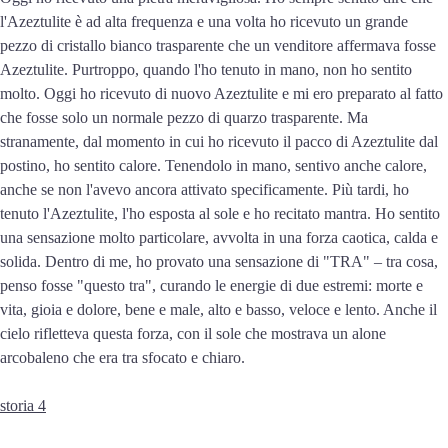
l'Azeztulite è ad alta frequenza e una volta ho ricevuto un grande
pezzo di cristallo bianco trasparente che un venditore affermava fosse
Azeztulite. Purtroppo, quando l'ho tenuto in mano, non ho sentito
molto. Oggi ho ricevuto di nuovo Azeztulite e mi ero preparato al fatto
che fosse solo un normale pezzo di quarzo trasparente. Ma
stranamente, dal momento in cui ho ricevuto il pacco di Azeztulite dal
postino, ho sentito calore. Tenendolo in mano, sentivo anche calore,
anche se non l'avevo ancora attivato specificamente. Più tardi, ho
tenuto l'Azeztulite, l'ho esposta al sole e ho recitato mantra. Ho sentito
una sensazione molto particolare, avvolta in una forza caotica, calda e
solida. Dentro di me, ho provato una sensazione di "TRA" – tra cosa,
penso fosse "questo tra", curando le energie di due estremi: morte e
vita, gioia e dolore, bene e male, alto e basso, veloce e lento. Anche il
cielo rifletteva questa forza, con il sole che mostrava un alone
arcobaleno che era tra sfocato e chiaro.
storia 4