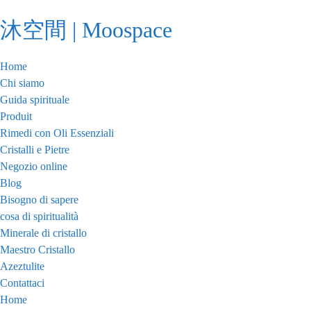
Vai
沐空間 | Moospace
al
contenuto
Home
Chi siamo
Guida spirituale
Produit
Rimedi con Oli Essenziali
Cristalli e Pietre
Negozio online
Blog
Bisogno di sapere
cosa di spiritualità
Minerale di cristallo
Maestro Cristallo
Azeztulite
Contattaci
Home