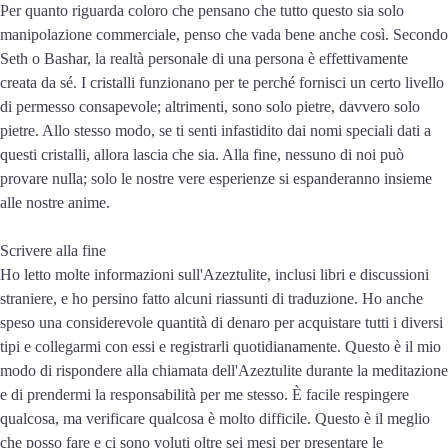
Per quanto riguarda coloro che pensano che tutto questo sia solo
manipolazione commerciale, penso che vada bene anche così. Secondo
Seth o Bashar, la realtà personale di una persona è effettivamente
creata da sé. I cristalli funzionano per te perché fornisci un certo livello
di permesso consapevole; altrimenti, sono solo pietre, davvero solo
pietre. Allo stesso modo, se ti senti infastidito dai nomi speciali dati a
questi cristalli, allora lascia che sia. Alla fine, nessuno di noi può
provare nulla; solo le nostre vere esperienze si espanderanno insieme
alle nostre anime.
Scrivere alla fine
Ho letto molte informazioni sull'Azeztulite, inclusi libri e discussioni
straniere, e ho persino fatto alcuni riassunti di traduzione. Ho anche
speso una considerevole quantità di denaro per acquistare tutti i diversi
tipi e collegarmi con essi e registrarli quotidianamente. Questo è il mio
modo di rispondere alla chiamata dell'Azeztulite durante la meditazione
e di prendermi la responsabilità per me stesso. È facile respingere
qualcosa, ma verificare qualcosa è molto difficile. Questo è il meglio
che posso fare e ci sono voluti oltre sei mesi per presentare le