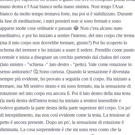
mano destra e l'Asai bianco nella mano sinistra. Non tengo l'Asai
bianco da molto tempo tremava forte, ma poi si è stabilizzato. Durante
la fase di meditazione, i miei pensieri non si sono fermati e sono
apparse molte cose ordinarie e passate 😂 Non c'era alcuno stato
meditativo, e poi ho iniziato a sentire l'interno. del mio corpo che trema
(ma il mio corpo non dovrebbe tremare, giusto?) Poi ho scoperto lo
schema del tremore e ho iniziato a usare il sedere. Prendilo come punto
centrale e inizia a disegnare un cerchio partendo dal chakra del cuore
(lato sinistro - "schiena -" lato destro - "petto). Vale come rotazione in
senso antiorario? 🤔 Sono curiosa. Quando la sensazione è diventata
sempre più evidente, ho provato a seguirla con il corpo. Ha iniziato a
tremare, ma Mi sentivo strano e mi sono fermato, ma la sensazione di
rotazione nel mio corpo era ancora lì. Poi il lato destro della mia testa
(la metà destra dell'intera testa) ha iniziato a sentirsi insensibile e
volevo grattarlo la parte destra della parte superiore del corpo. Un po'
di intorpidimento, ma non così evidente come la testa. La tensione al
petto è ancora presente. Dopo un po', la sensazione di rotazione è
diminuita. La cosa sorprendente è che mi sono reso conto che la