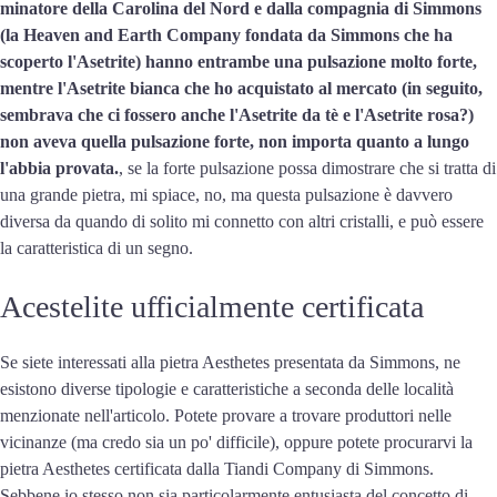
minatore della Carolina del Nord e dalla compagnia di Simmons
(la Heaven and Earth Company fondata da Simmons che ha
scoperto l'Asetrite) hanno entrambe una pulsazione molto forte,
mentre l'Asetrite bianca che ho acquistato al mercato (in seguito,
sembrava che ci fossero anche l'Asetrite da tè e l'Asetrite rosa?)
non aveva quella pulsazione forte, non importa quanto a lungo
l'abbia provata.
, se la forte pulsazione possa dimostrare che si tratta di
una grande pietra, mi spiace, no, ma questa pulsazione è davvero
diversa da quando di solito mi connetto con altri cristalli, e può essere
la caratteristica di un segno.
Acestelite ufficialmente certificata
Se siete interessati alla pietra Aesthetes presentata da Simmons, ne
esistono diverse tipologie e caratteristiche a seconda delle località
menzionate nell'articolo. Potete provare a trovare produttori nelle
vicinanze (ma credo sia un po' difficile), oppure potete procurarvi la
pietra Aesthetes certificata dalla Tiandi Company di Simmons.
Sebbene io stesso non sia particolarmente entusiasta del concetto di