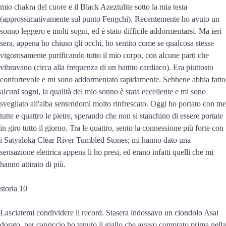
mio chakra del cuore e il Black Azeztulite sotto la mia testa
(approssimativamente sul punto Fengchi). Recentemente ho avuto un
sonno leggero e molti sogni, ed è stato difficile addormentarsi. Ma ieri
sera, appena ho chiuso gli occhi, ho sentito come se qualcosa stesse
vigorosamente purificando tutto il mio corpo, con alcune parti che
vibravano (circa alla frequenza di un battito cardiaco). Era piuttosto
confortevole e mi sono addormentato rapidamente. Sebbene abbia fatto
alcuni sogni, la qualità del mio sonno è stata eccellente e mi sono
svegliato all'alba sentendomi molto rinfrescato. Oggi ho portato con me
tutte e quattro le pietre, sperando che non si stanchino di essere portate
in giro tutto il giorno. Tra le quattro, sento la connessione più forte con
i Satyaloka Clear River Tumbled Stones; mi hanno dato una
sensazione elettrica appena li ho presi, ed erano infatti quelli che mi
hanno attirato di più.
storia 10
Lasciatemi condividere il record. Stasera indossavo un ciondolo Asai
dorato, per capriccio ho tenuto il giallo che avevo comprato prima nella