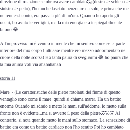
direzione di rotazione sembrava avere cambiato🤔 (destra -> schiena ->
sinistra -> petto), l'ho anche lasciato penzolare da solo, e prima che me
ne rendessi conto, era passata più di un'ora. Quando ho aperto gli
occhi, ho avuto le vertigini, ma la mia energia era inspiegabilmente
buono 😂
All'improvviso mi è venuto in mente che mi sentivo come se la parte
inferiore del mio corpo fluttuasse mentre ero mezzo addormentato nel
cuore della notte scorsa! Ho tanta paura di svegliarmi 😂 ho paura che
la mia anima voli via ahahahahah
storia 11
Mare ~ (Le caratteristiche delle pietre rotolanti del fiume di questo
ventaglio sono come il mare, quindi si chiama mare). Ha un battito
enorme Quando mi sdraio e metto le mani sull'addome, lo metto sulla
fronte non è evidente...ma si avverte il peso della pietra🤣🤣🤣 Al
contrario, si nota quando metto le mani sullo stomaco. La sensazione di
battito era come un battito cardiaco non l'ho sentito Poi ho cambiato