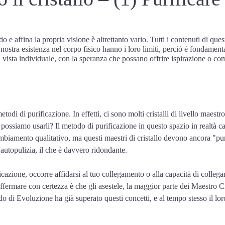
e affina la propria visione è altrettanto vario. Tutti i contenuti di qu
a nostra esistenza nel corpo fisico hanno i loro limiti, perciò è fondamenta
vista individuale, con la speranza che possano offrire ispirazione o comp
di di purificazione. In effetti, ci sono molti cristalli di livello maest
? possiamo usarli? Il metodo di purificazione in questo spazio in realtà 
biamento qualitativo, ma questi maestri di cristallo devono ancora "pur
'autopulizia, il che è davvero ridondante.
ficazione, occorre affidarsi al tuo collegamento o alla capacità di colleg
rmare con certezza è che gli asestele, la maggior parte dei Maestro Cri
do di Evoluzione ha già superato questi concetti, e al tempo stesso il lor