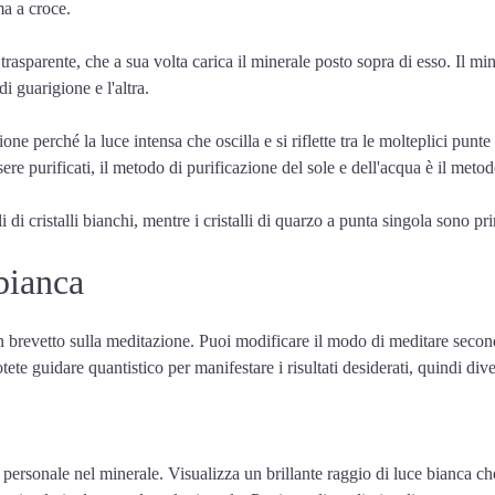
ma a croce.
 trasparente, che a sua volta carica il minerale posto sopra di esso. Il m
 guarigione e l'altra.
ione perché la luce intensa che oscilla e si riflette tra le molteplici pun
ssere purificati, il metodo di purificazione del sole e dell'acqua è il meto
 di cristalli bianchi, mentre i cristalli di quarzo a punta singola sono pr
bianca
n brevetto sulla meditazione. Puoi modificare il modo di meditare secon
te guidare quantistico per manifestare i risultati desiderati, quindi divert
a personale nel minerale. Visualizza un brillante raggio di luce bianca che