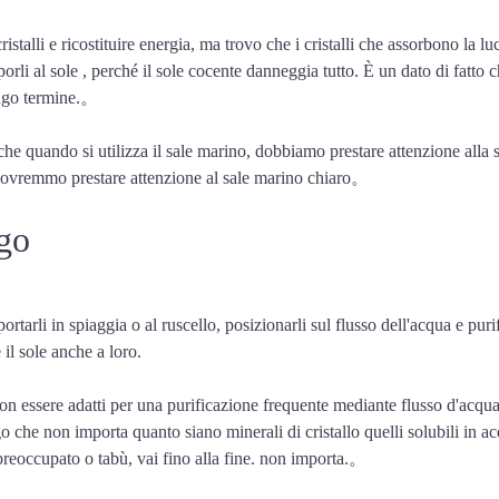
istalli e ricostituire energia, ma trovo che i cristalli che assorbono la 
orli al sole , perché il sole cocente danneggia tutto. È un dato di fatto
ungo termine.
。
uando si utilizza il sale marino, dobbiamo prestare attenzione alla strutt
dovremmo prestare attenzione al sale marino chiaro
。
ago
rtarli in spiaggia o al ruscello, posizionarli sul flusso dell'acqua e purifi
 il sole anche a loro.
non essere adatti per una purificazione frequente mediante flusso d'acqu
go che non importa quanto siano minerali di cristallo quelli solubili in
preoccupato o tabù, vai fino alla fine. non importa.
。