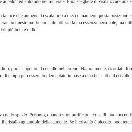
e ai palmi ed entrando nel minerale. Puoi scegliere di visualizzare una 
zza la luce che aumenta la scala fino a dieci e mantieni questa posizione 
minerale in questo modo non solo utilizza la tua essenza personale, ma ut
oli più belli e radiosi.
ino, puoi seppellire il cristallo nel terreno. Naturalmente, ricordati di
riodo di tempo può essere implementato in base a ciò che senti dal cristallo.
nello spazio. Pertanto, quando vuoi purificare i cristalli, puoi accendere
 il cristallo agitandolo delicatamente. Se il cristallo è piccolo, puoi tene