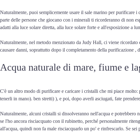
Naturalmente, puoi semplicemente usare il sale marino per purificare i cr
parte delle persone che giocano con i minerali ti ricorderanno di non esp
adatti alla luce solare diretta, alla luce solare forte e all'esposizione a l
Naturalmente, nel metodo menzionato da Judy Hall, ci viene ricordato che q
causare danni, soprattutto dopo il completamento della purificazione , 
Acqua naturale di mare, fiume e l
C'è un altro modo di purificare e caricare i cristalli che mi piace molto: po
tenerli in mano). ben stretti) ), e poi, dopo averli asciugati, fate prendere
Naturalmente, alcuni cristalli si dissolveranno nell'acqua e potrebbero 
se l'ho ancora risciacquato con il rubinetto, perché personalmente riten
all'acqua, quindi non fa male risciacquarlo un po' e rinfrescarlo. Se sei 