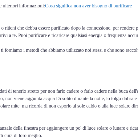
e ulteriori informazioni:
Cosa significa non aver bisogno di purificare
o o ritieni che debba essere purificato dopo la connessione, per rendere pi
arrivi a te. Puoi purificare e ricaricare qualsiasi energia o frequenza acc
ti forniamo i metodi che abbiamo utilizzato noi stessi e che sono raccolti
ordati di tenerlo stretto per non farlo cadere o farlo cadere nella buca de
ciutto, non viene aggiunta acqua Di solito durante la notte, lo tolgo dal s
solare mite, ma ricorda di non esporlo al sole caldo o alla luce solare dir
anzale della finestra per aggiungere un po' di luce solare o lunare e ri
ti cura di loro meglio.