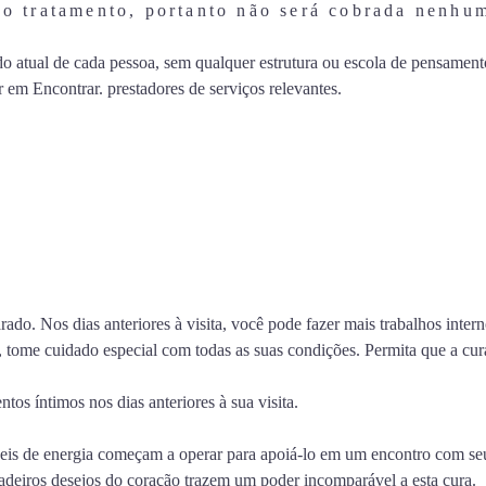
 ao tratamento, portanto não será cobrada nenhu
o atual de cada pessoa, sem qualquer estrutura ou escola de pensamento
em Encontrar. prestadores de serviços relevantes.
rado. Nos dias anteriores à visita, você pode fazer mais trabalhos inter
vor, tome cuidado especial com todas as suas condições. Permita que a c
tos íntimos nos dias anteriores à sua visita.
eis de energia começam a operar para apoiá-lo em um encontro com seu e
rdadeiros desejos do coração trazem um poder incomparável a esta cura.