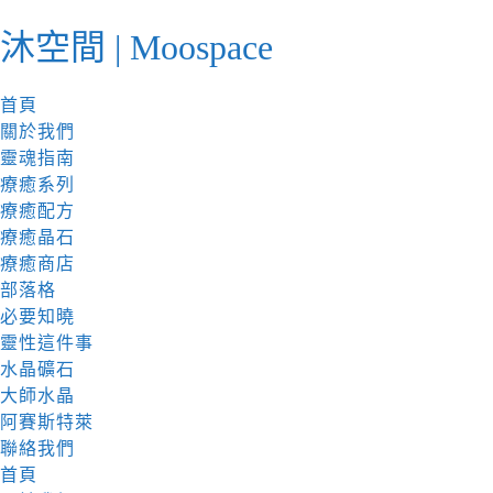
跳
沐空間 | Moospace
至
內
容
首頁
關於我們
靈魂指南
療癒系列
療癒配方
療癒晶石
療癒商店
部落格
必要知曉
靈性這件事
水晶礦石
大師水晶
阿賽斯特萊
聯絡我們
首頁