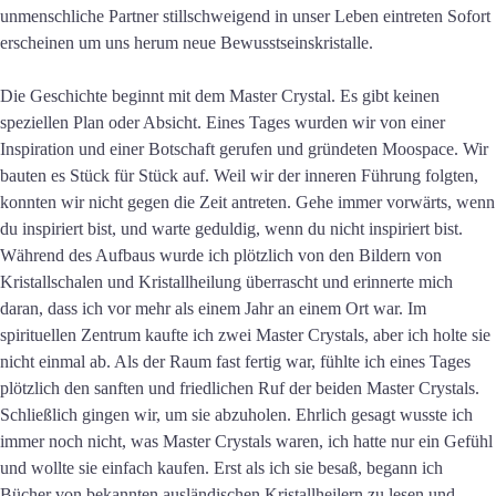
unmenschliche Partner stillschweigend in unser Leben eintreten Sofort
erscheinen um uns herum neue Bewusstseinskristalle.
Die Geschichte beginnt mit dem Master Crystal. Es gibt keinen
speziellen Plan oder Absicht. Eines Tages wurden wir von einer
Inspiration und einer Botschaft gerufen und gründeten Moospace. Wir
bauten es Stück für Stück auf. Weil wir der inneren Führung folgten,
konnten wir nicht gegen die Zeit antreten. Gehe immer vorwärts, wenn
du inspiriert bist, und warte geduldig, wenn du nicht inspiriert bist.
Während des Aufbaus wurde ich plötzlich von den Bildern von
Kristallschalen und Kristallheilung überrascht und erinnerte mich
daran, dass ich vor mehr als einem Jahr an einem Ort war. Im
spirituellen Zentrum kaufte ich zwei Master Crystals, aber ich holte sie
nicht einmal ab. Als der Raum fast fertig war, fühlte ich eines Tages
plötzlich den sanften und friedlichen Ruf der beiden Master Crystals.
Schließlich gingen wir, um sie abzuholen. Ehrlich gesagt wusste ich
immer noch nicht, was Master Crystals waren, ich hatte nur ein Gefühl
und wollte sie einfach kaufen. Erst als ich sie besaß, begann ich
Bücher von bekannten ausländischen Kristallheilern zu lesen und