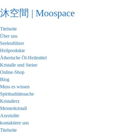
Zum
沐空間 | Moospace
Inhalt
springen
Titelseite
Über uns
Seelenführer
Heilprodukte
Ätherische Öl-Heilmittel
Kristalle und Steine
Online-Shop
Blog
Muss es wissen
Spiritualitätssache
Kristallerz
Meisterkristall
Azeztulite
kontaktiere uns
Titelseite