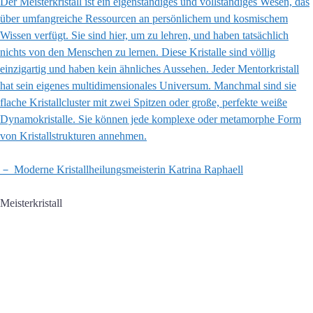
Der Meisterkristall ist ein eigenständiges und vollständiges Wesen, das
über umfangreiche Ressourcen an persönlichem und kosmischem
Wissen verfügt. Sie sind hier, um zu lehren, und haben tatsächlich
nichts von den Menschen zu lernen. Diese Kristalle sind völlig
einzigartig und haben kein ähnliches Aussehen. Jeder Mentorkristall
hat sein eigenes multidimensionales Universum. Manchmal sind sie
flache Kristallcluster mit zwei Spitzen oder große, perfekte weiße
Dynamokristalle. Sie können jede komplexe oder metamorphe Form
von Kristallstrukturen annehmen.
－ Moderne Kristallheilungsmeisterin Katrina Raphaell
Meisterkristall