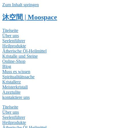
Zum Inhalt springen
沐空間 | Moospace
Titelseite
Über uns
Seelenführer
Heilprodukte
Ätherische Öl-Heilmittel
Kristalle und Steine
Online-Shop
Blog
Muss es wissen
Spiritualitätssache
Kristallerz
Meisterkristall
Azeztulite
kontaktiere uns
Titelseite
Über uns
Seelenführer
Heilprodukte
Ätherische Öl-Heilmittel