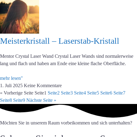
Meisterkristall – Laserstab-Kristall
Mentor Crystal Laser Wand Crystal Laser Wands sind normalerweise
lang und flach und haben am Ende eine kleine flache Oberfläche.
mehr lesen"
1. Juli 2025
Keine Kommentare
« Vorherige Seite
Seite
1
Seite
2
Seite
3
Seite
4
Seite
5
Seite
6
Seite
7
Seite
8
Seite
9
Nächste Seite »
Möchten Sie in unserem Raum vorbeikommen und sich unterhalten?