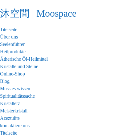
Zum
沐空間 | Moospace
Inhalt
springen
Titelseite
Über uns
Seelenführer
Heilprodukte
Ätherische Öl-Heilmittel
Kristalle und Steine
Online-Shop
Blog
Muss es wissen
Spiritualitätssache
Kristallerz
Meisterkristall
Azeztulite
kontaktiere uns
Titelseite