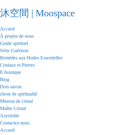
Passer
沐空間 | Moospace
au
contenu
Accueil
À propos de nous
Guide spirituel
Série Guérison
Remèdes aux Huiles Essentielles
Cristaux et Pierres
E-boutique
Blog
Dois savoir
chose de spiritualité
Minerai de cristal
Maître Cristal
Azeztulite
Contactez-nous
Accueil