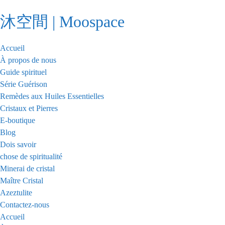
Passer
沐空間 | Moospace
au
contenu
Accueil
À propos de nous
Guide spirituel
Série Guérison
Remèdes aux Huiles Essentielles
Cristaux et Pierres
E-boutique
Blog
Dois savoir
chose de spiritualité
Minerai de cristal
Maître Cristal
Azeztulite
Contactez-nous
Accueil