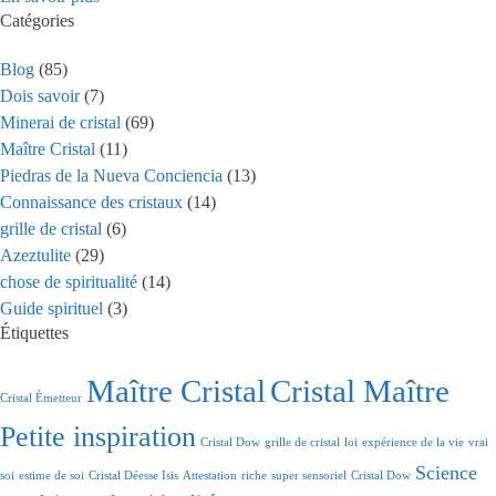
Catégories
Blog
(85)
Dois savoir
(7)
Minerai de cristal
(69)
Maître Cristal
(11)
Piedras de la Nueva Conciencia
(13)
Connaissance des cristaux
(14)
grille de cristal
(6)
Azeztulite
(29)
chose de spiritualité
(14)
Guide spirituel
(3)
Étiquettes
Maître Cristal
Cristal Maître
Cristal Émetteur
Petite inspiration
Cristal Dow
grille de cristal
loi
expérience de la vie
vrai
Science
soi
estime de soi
Cristal Déesse Isis
Attestation
riche
super sensoriel
Cristal Dow