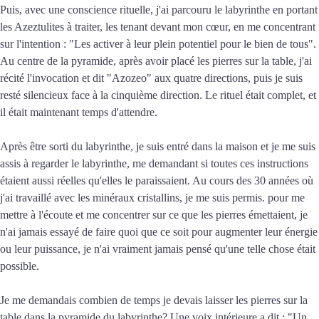
Puis, avec une conscience rituelle, j'ai parcouru le labyrinthe en portant
les Azeztulites à traiter, les tenant devant mon cœur, en me concentrant
sur l'intention : "Les activer à leur plein potentiel pour le bien de tous".
Au centre de la pyramide, après avoir placé les pierres sur la table, j'ai
récité l'invocation et dit "Azozeo" aux quatre directions, puis je suis
resté silencieux face à la cinquième direction. Le rituel était complet, et
il était maintenant temps d'attendre.
Après être sorti du labyrinthe, je suis entré dans la maison et je me suis
assis à regarder le labyrinthe, me demandant si toutes ces instructions
étaient aussi réelles qu'elles le paraissaient. Au cours des 30 années où
j'ai travaillé avec les minéraux cristallins, je me suis permis. pour me
mettre à l'écoute et me concentrer sur ce que les pierres émettaient, je
n'ai jamais essayé de faire quoi que ce soit pour augmenter leur énergie
ou leur puissance, je n'ai vraiment jamais pensé qu'une telle chose était
possible.
Je me demandais combien de temps je devais laisser les pierres sur la
table dans la pyramide du labyrinthe? Une voix intérieure a dit : "Un