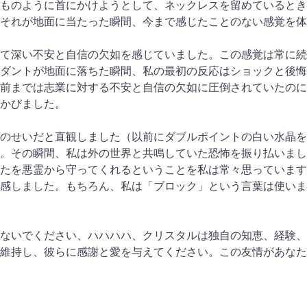
ものように首にかけようとして、ネックレスを留めているとき
それが地面に当たった瞬間、今まで感じたことのない感覚を体
て深い不安と自信の欠如を感じていました。この感覚は常に続
ダントが地面に落ちた瞬間、私の最初の反応はショックと後悔
瞬前までは志業に対する不安と自信の欠如に圧倒されていたの
かびました。
のせいだと直観しました（以前にダブルポイントの白い水晶を
ん。その瞬間、私は外の世界と共鳴していた恐怖を振り払いま
たを悪霊から守ってくれるということを私は常々思っています。
感しました。もちろん、私は「ブロック」という言葉は使いま
ないでください、ハハハハ、クリスタルは独自の知恵、経験、
維持し、彼らに感謝と愛を与えてください。この友情があなた