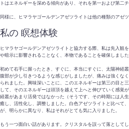
トはエネルギーを深める傾向があり、それを第一および第二チ
同様に、ヒマラヤゴールデンアゼツライトは他の種類のアゼツ
私の
瞑想体験
ヒマラヤゴールデンアゼツライトと協力する際、私は先入観を
や暗示に影響されることなく、本物であることを確保しました
初めて右手に握ったとき、すぐに、本当にすぐに、太陽神経叢
腹部が少し引きつるような感じがしましたが、痛みは強くなく
られました。興味深いことに、このエネルギーは第三の目と三
して、そのエネルギーは頭頂を越えて上へと伸びていく感覚が
経叢があまり活発ではなかった（そうです、その時期には人生
癒し、活性化し、調整しました。白色アゼツライトと比べて、
が、明らかに異なり、私はそれがとても気に入りました。
もう一つ面白い話があります。クリスタルを誤って落としてし