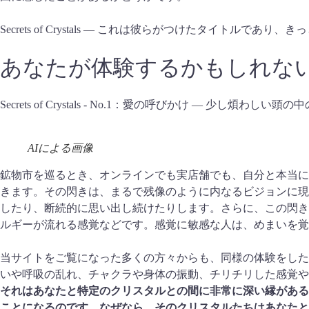
Secrets of Crystals ― これは彼らがつけたタイト
あなたが体験するかもしれな
Secrets of Crystals - No.1：愛の呼びかけ ― 少し煩わしい頭
AIによる画像
鉱物市を巡るとき、オンラインでも実店舗でも、自分と本当に
きます。その閃きは、まるで残像のように内なるビジョンに現
したり、断続的に思い出し続けたりします。さらに、この閃き
ルギーが流れる感覚などです。感覚に敏感な人は、めまいを覚
当サイトをご覧になった多くの方々からも、同様の体験をした
いや呼吸の乱れ、チャクラや身体の振動、チリチリした感覚や
それはあなたと特定のクリスタルとの間に非常に深い縁がある
ことになるのです。なぜなら、そのクリスタルたちはあなたと