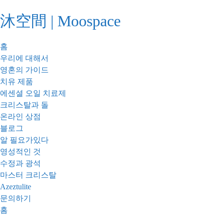
콘
沐空間 | Moospace
텐
츠
로
홈
건
우리에 대해서
너
영혼의 가이드
뛰
치유 제품
기
에센셜 오일 치료제
크리스탈과 돌
온라인 상점
블로그
알 필요가있다
영성적인 것
수정과 광석
마스터 크리스탈
Azeztulite
문의하기
홈