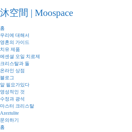
콘
沐空間 | Moospace
텐
츠
로
홈
건
우리에 대해서
너
영혼의 가이드
뛰
치유 제품
기
에센셜 오일 치료제
크리스탈과 돌
온라인 상점
블로그
알 필요가있다
영성적인 것
수정과 광석
마스터 크리스탈
Azeztulite
문의하기
홈