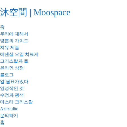
콘
沐空間 | Moospace
텐
츠
로
홈
건
우리에 대해서
너
영혼의 가이드
뛰
치유 제품
기
에센셜 오일 치료제
크리스탈과 돌
온라인 상점
블로그
알 필요가있다
영성적인 것
수정과 광석
마스터 크리스탈
Azeztulite
문의하기
홈