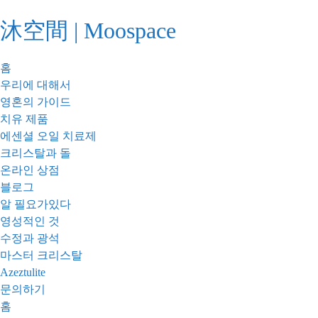
콘
沐空間 | Moospace
텐
츠
로
홈
건
우리에 대해서
너
영혼의 가이드
뛰
치유 제품
기
에센셜 오일 치료제
크리스탈과 돌
온라인 상점
블로그
알 필요가있다
영성적인 것
수정과 광석
마스터 크리스탈
Azeztulite
문의하기
홈