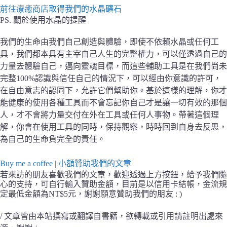
前往療癒商店取得我們的水晶礦石
PS.
關於使用水晶的提醒
我們的生命由我們自己創造與體驗，即使不依賴水晶或任何工
具，我們都本具有主宰自己人生的完整權力，可以僅透過自己的
力量去體驗自己，邁向靈魂目標，而這些輔助工具是在我們尚未
完整100%認識與信任自己的情況下，可以經由你意識的許可，
在自由意志的認同下，允許它們幫助你。基於這樣的理解，你才
能健康的使用各種工具而不會忘記你自己才是讓一切有效的那個
人，才不會將力量交付在外在工具或任何人事物。帶著這個理
解，你會在使用工具的同時，保持觀察，時時回到自身去反思，
為自己的生命負完全的責任。
Buy me a coffee | 小額贊助我們的文章
若來訪的朋友喜歡我們的文章，歡迎透過上方按鈕，給予我們隨
心的支持，可自行輸入贊助金額，目前是以信用卡結帳，金流規
定最低金額為NT$5元，謝謝願意贊助我們的朋友 : )
/ 文章皆由本站撰寫或翻譯自書籍，欲轉載或引用請註明出處來