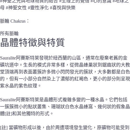
#神聖之光與地球物質的結合 #生理上的覺悟 #心的意識 #地球之
母 #神聖女性 #靈性淨化 #喜悅與快樂
脈輪 Chakras：
所有脈輪
晶體
特徵與特質
Sauralite阿賽斯特萊發現於紐西蘭的山區，通常在廢棄老舊的金
礦坑道中。生長的模式非常多樣，從微晶蜂巢狀到鋸齒狀的大教
堂頂端再到表面叢簇許多微小閃閃發光的簇狀，大多數都是白色
的，但有一小部分自然染上了濃郁的紅褐色，更小的部分則呈現
紫水晶的紫色紋理。
Sauralite阿賽斯特萊是晶體形式複雜多變的一種水晶。它們包括
一簇簇微小的點狀叢集、珊瑚狀白色水晶蜂窩、幾何狀的假象晶
體[註]和其他獨特的形式。
[註] 當礦物形成以後，由於周遭環境發生變化，原礦物可能受到