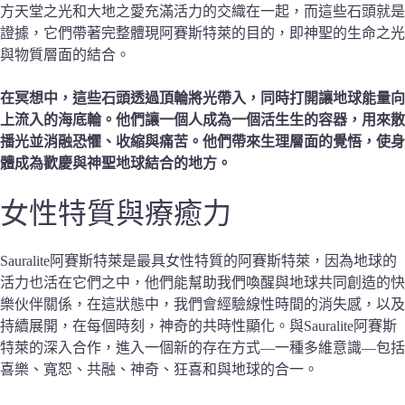
方天堂之光和大地之愛充滿活力的交織在一起，而這些石頭就是
證據，它們帶著完整體現阿賽斯特萊的目的，即神聖的生命之光
與物質層面的結合。
在冥想中，這些石頭透過頂輪將光帶入，同時打開讓地球能量向
上流入的海底輪。他們讓一個人成為一個活生生的容器，用來散
播光並消融恐懼、收縮與痛苦。他們帶來生理層面的覺悟，使身
體成為歡慶與神聖地球結合的地方。
女性特質
與療癒力
Sauralite阿賽斯特萊是最具女性特質的阿賽斯特萊，因為地球的
活力也活在它們之中，他們能幫助我們喚醒與地球共同創造的快
樂伙伴關係，在這狀態中，我們會經驗線性時間的消失感，以及
持續展開，在每個時刻，神奇的共時性顯化。與Sauralite阿賽斯
特萊的深入合作，進入一個新的存在方式—一種多維意識—包括
喜樂、寬恕、共融、神奇、狂喜和與地球的合一。