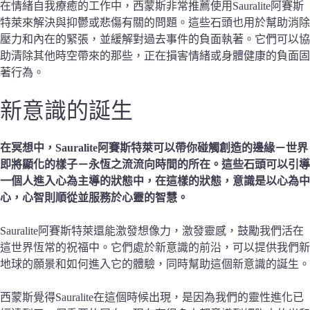
在情緒自我療癒的工作中，西蒙斯非常推薦使用Sauralite阿賽斯
特萊來解決與抑鬱或悲傷有關的問題。這些石頭也用於幫助消除
壓力和內在的緊張，並緩解對過去事件的負面執著。它們可以協
助清除其他時空帶來的那些，正在損害情緒或身體健康的負面固
著行為。
新意識
的誕生
在冥想中，Sauralite阿賽斯特萊可以帶你碰觸創造的邊緣－世界
即將顯化的樣子－永恆之流流向時間的所在。這些石頭可以引導
一個人進入心為主導的狀態中，在這樣的狀態，意識是以心為中
心，心智則順從並服務於心靈的智慧。
Sauralite阿賽斯特萊還能激發想像力，激發靈感，鼓勵我們活在
這世界恆常的祝福中。它們處於新意識的前沿，可以提供我們新
地球的願景和如何進入它的體驗，同時幫助這個新意識的誕生。
西蒙斯覺得Sauralite在這個時候出現，是因為我們的靈性進化已