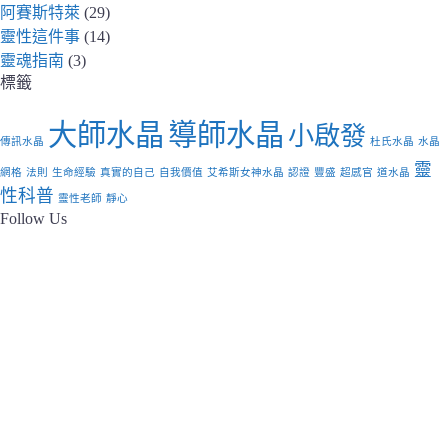
阿賽斯特萊
(29)
靈性這件事
(14)
靈魂指南
(3)
標籤
大師水晶
導師水晶
小啟發
傳訊水晶
杜氏水晶
水晶
靈
網格
法則
生命經驗
真實的自己
自我價值
艾希斯女神水晶
認證
豐盛
超感官
道水晶
性科普
靈性老師
靜心
Follow Us