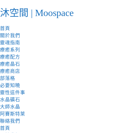
跳
沐空間 | Moospace
至
內
容
首頁
關於我們
靈魂指南
療癒系列
療癒配方
療癒晶石
療癒商店
部落格
必要知曉
靈性這件事
水晶礦石
大師水晶
阿賽斯特萊
聯絡我們
首頁