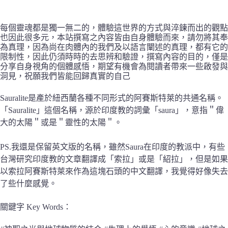
每個靈魂都是獨一無二的，體驗這世界的方式與淬鍊而出的觀點
也因此很多元，本站撰寫之內容皆由自身體驗而來，請勿將其奉
為真理，因為尚在肉體內的我們及以語言闡述的真理，都有它的
限制性，因此仍須時時的去思辨和驗證，撰寫內容的目的，僅是
分享自身視角的個體感悟，期望有機會為閱讀者帶來一些啟發與
洞見，祝願我們皆能回歸真實的自己
Sauralite是產於紐西蘭各種不同形式的阿賽斯特萊的共通名稱。
「Sauralite」這個名稱，源於印度教的詞彙「saura」，意指＂偉
大的太陽＂或是＂靈性的太陽＂。
PS.我還是保留英文版的名稱，雖然Saura在印度的教派中，有些
台灣研究印度教的文章翻譯成「索拉」或是「紹拉」，但是如果
以索拉阿賽斯特萊來作為這塊石頭的中文翻譯，我覺得好像失去
了些什麼感覺。
關鍵字 Key Words：