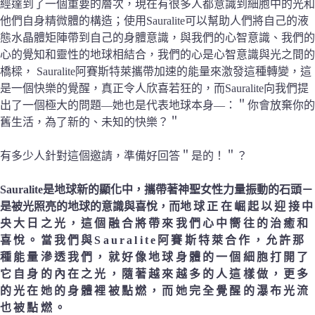
經達到了一個重要的層次，現在有很多人都意識到細胞中的光和
他們自身精微體的構造；使用Sauralite可以幫助人們將自己的液
態水晶體矩陣帶到自己的身體意識，與我們的心智意識、我們的
心的覺知和靈性的地球相結合，我們的心是心智意識與光之間的
橋樑， Sauralite阿賽斯特萊攜帶加速的能量來激發這種轉變，這
是一個快樂的覺醒，真正令人欣喜若狂的，而Sauralite向我們提
出了一個極大的問題—她也是代表地球本身—：＂你會放棄你的
舊生活，為了新的、未知的快樂？＂
有多少人針對這個邀請，準備好回答＂是的！＂？
Sauralite是地球新的顯化中，攜帶著神聖女性力量振動的石頭－
是被光照亮的地球的意識與喜悅，而
地球正在崛起以迎接中
央大日之光，這個融合將帶來我們心中嚮往的治癒和
喜悅。當我們與Sauralite阿賽斯特萊合作，允許那
種能量滲透我們，就好像地球身體的一個細胞打開了
它自身的內在之光，隨著越來越多的人這樣做，更多
的光在她的身體裡被點燃，而她完全覺醒的瀑布光流
也被點燃。