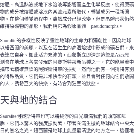
熔體、高溫熱液或地下水溶液等影響而產生化學反應，使得原礦
物的成分被熔體或溶液內某些元素所取代，轉變成另一種新礦
物。在整個轉變過程中，雖然成分已經改變，但是晶體形狀仍然
維持原礦物的晶形，我們稱它為假象晶體－pseudomorphs。
Sauralite的多樣性反映了靈性地球的生命力和獨創性，因為地球
以紐西蘭的美麗，以及在活生生的高溫熔爐中形成的礦石們，來
表達它自身。如此活力充沛的，西蒙斯立即清楚這些是Azez預
測會在地球上各處發現的阿賽斯特萊新品種之一，它的能量流中
攜帶著精確無誤的阿賽斯特萊的振動，然而他們有一個獨特有別
的特殊品質，它們是非常快樂的石頭，並且會對任何向它們敞開
的人，誘發巨大的快樂，有時會到狂喜的狀態。
天與地
的結合
Sauralite阿賽斯特萊也可以將純淨的白光填滿我們的頭部和細
胞，它們以驚人的強度振動著，帶著充滿生機的地球結合中央大
日的無名之光。紐西蘭是地球上能量最清澈的地方之一，這個地