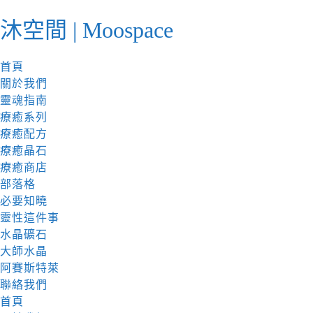
跳
沐空間 | Moospace
至
內
容
首頁
關於我們
靈魂指南
療癒系列
療癒配方
療癒晶石
療癒商店
部落格
必要知曉
靈性這件事
水晶礦石
大師水晶
阿賽斯特萊
聯絡我們
首頁